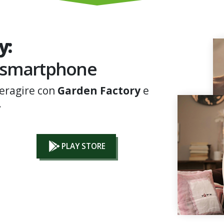
y:
uo smartphone
teragire con
Garden Factory
e
.
PLAY STORE